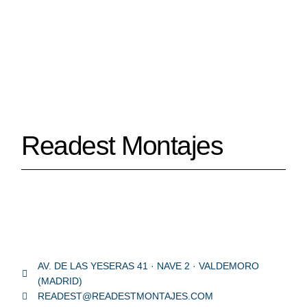
Ir
al
contenido
Readest Montajes
AV. DE LAS YESERAS 41 · NAVE 2 · VALDEMORO
(MADRID)
READEST@READESTMONTAJES.COM