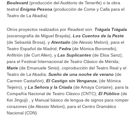
Boulevard
(producción del Auditorio de Tenerife) o la obra
teatral
Enigma Pessoa
(producción de Come y Calla para el
Teatro de La Abadía)
Otros proyectos realizados por Readest son:
Trágala Trágala
(escenografía de Miguel Brayda),
Los Cuentos de la Peste
(de Sebastià Brosa), y
Atentado
(de Alessio Meloni), para el
Teatro Español de Madrid;
Fedra
(de Mónica Boromello),
Anfitrión (de Curt Allen), y
Las Suplicantes
(de Elisa Sanz),
para el Festival Internacional de Teatro Clásico de Mérida;
Marie
(de Emanuele Sinisi), coproducción del Teatro Real y el
Teatro de La Abadía;
Sueño de una noche de verano
(de
Carmen Castañón),
El Castigo sin Venganz
a
, (de Mónica
Teijeiro), y
La Señora y la Criada
(de Amaya Cortaire), para la
Compañía Nacional de Teatro Clásico (CNTC);
El Público
(de
Kei Jinguji) , y Manual básico de lengua de signos para romper
corazones (de Alessio Meloni), para el Centro Dramático
Nacional (CDN)