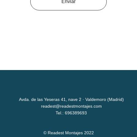
Enviar
Avda. de las Yeseras 41, nave 2 · Valdemoro (Madrid)
readest@readestmontajes.com
Tel.: 696389693
© Readest Montajes 2022